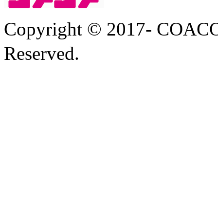
Copyright © 2017- COA
Reserved.