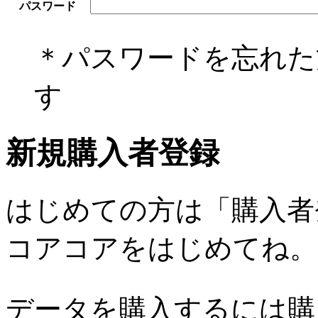
パスワード
＊パスワードを忘れ
す
新規購入者登録
はじめての方は「購入者
コアコアをはじめてね。
データを購入するには購