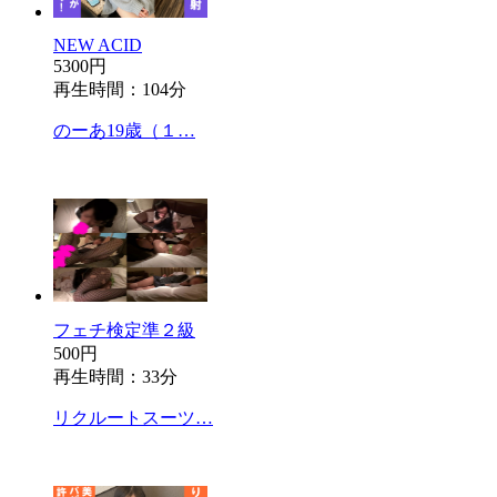
NEW ACID
5300円
再生時間：104分
のーあ19歳（１…
フェチ検定準２級
500円
再生時間：33分
リクルートスーツ…