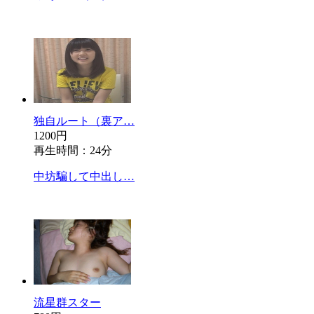
独自ルート（裏ア…
1200円
再生時間：24分
中坊騙して中出し…
流星群スター