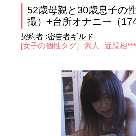
52歳母親と30歳息子の
撮）+台所オナニー
（17
契約者 :
密告者ギルド
[女子の個性タグ]
素人
近親相**