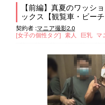
【前編】真夏のワッシ
ックス【観覧車・ビーチ
契約者 :
マニア撮影2.0
[女子の個性タグ]
素人
巨乳
マ