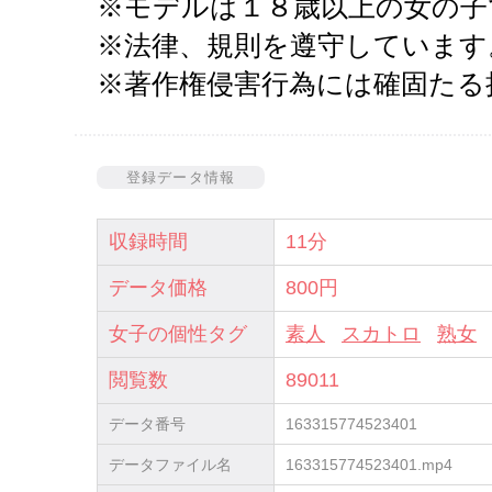
※モデルは１８歳以上の女の子
※法律、規則を遵守しています
※著作権侵害行為には確固たる
登録データ情報
収録時間
11分
データ価格
800円
女子の個性タグ
素人
スカトロ
熟女
閲覧数
89011
データ番号
163315774523401
データファイル名
163315774523401.mp4