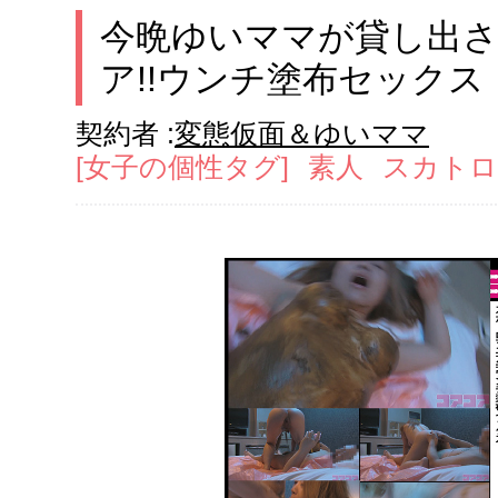
今晩ゆいママが貸し出
ア!!ウンチ塗布セックス
契約者 :
変態仮面＆ゆいママ
[女子の個性タグ]
素人
スカトロ