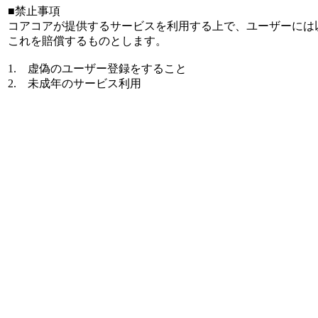
■禁止事項
コアコアが提供するサービスを利用する上で、ユーザーには
これを賠償するものとします。
1. 虚偽のユーザー登録をすること
2. 未成年のサービス利用
3. 違法行為、もしくはその恐れのある全ての行為
4. 本サービスの運営・提供または他の利用者の本サービ
5. 1-4に抵触すると運営が判断した場合、該当アカウント
禁止事項への抵触の有無は弊社の判断によるものとします。
■購入者の利用範囲・ダウンロード販売の特則
単品販売データの購入者は、本データをダウンロードし、購
購入者は、ダウンロードした本データについて、以下の行為
1. 商用目的での利用（ビジネス、広告、収益化された配信
2. 第三者への転売、再配布、譲渡、および貸与
3. インターネット上（SNS、ブログ、共有サイト等）へ
■知的財産権
本サービス内の全コンテンツの著作権は当サイトまたは正当