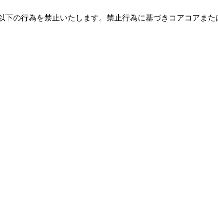
以下の行為を禁止いたします。禁止行為に基づきコアコアまた
スの利用を妨害し、またはそれらに支障をきたす行為とその幇助
の凍結・削除及び販売を停止する処置を行う可能性があります。
入者個人の私的利用（個人で楽しむ目的）の範囲内でのみ利用
を行ってはならないものとします。
等での利用）
のアップロードや不特定多数への公開。
な権利者に帰属します。